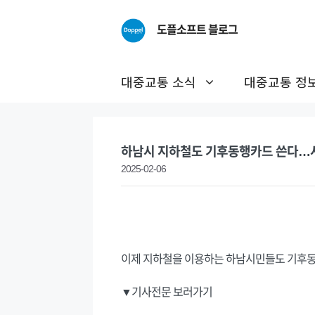
Skip
to
도플소프트 블로그
content
대중교통 소식
대중교통 정
하남시 지하철도 기후동행카드 쓴다…
2025-02-06
이제 지하철을 이용하는 하남시민들도 기후동
▼기사전문 보러가기