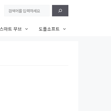
검
색
스마트 무브
도플소프트