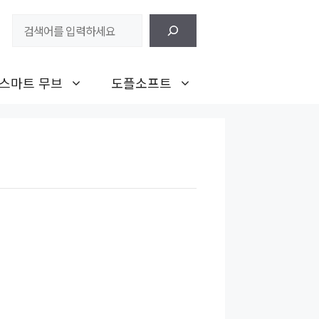
검
색
스마트 무브
도플소프트