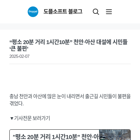
Skip
도플소프트 블로그
to
content
“평소 20분 거리 1시간10분” 천안·아산 대설에 시민들
‘큰 불편’
2025-02-07
충남 천안과 아산에 많은 눈이 내리면서 출근길 시민들이 불편을
겪었다.
▼기사전문 보러가기
″평소 20분 거리 1시간10분” 천안·아