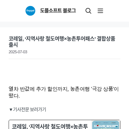
Skip
도플소프트 블로그
to
content
코레일, ‘지역사랑 철도여행×농촌투어패스’ 결합상품
출시
2025-07-03
열차 반값에 추가 할인까지, 농촌여행 ‘극강 상품’이
떴다.
▼기사전문 보러가기
코레일, ‘지역사랑 철도여행×농촌투