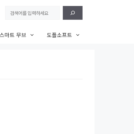
검
색
스마트 무브
도플소프트