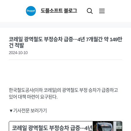
Skip
도플소프트 블로그
to
content
코레일 광역철도 부정승차 급증···4년 7개월간 약 149만
건 적발
2024-10-10
한국철도공사(이하 코레일)의 광역철도 부정 승차가 급증하고
있어 대책 마련이 요구된다.
▼기사전문 보러가기
코레일 광역철도 부정승차 급증···4년