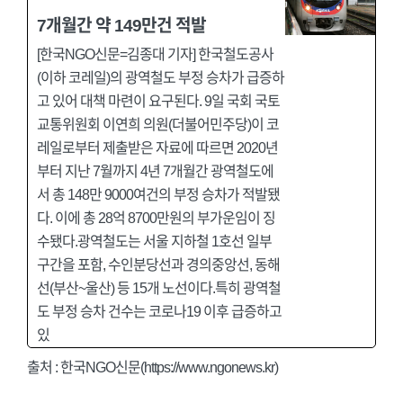
7개월간 약 149만건 적발
[한국NGO신문=김종대 기자] 한국철도공사
(이하 코레일)의 광역철도 부정 승차가 급증하
고 있어 대책 마련이 요구된다. 9일 국회 국토
교통위원회 이연희 의원(더불어민주당)이 코
레일로부터 제출받은 자료에 따르면 2020년
부터 지난 7월까지 4년 7개월간 광역철도에
서 총 148만 9000여건의 부정 승차가 적발됐
다. 이에 총 28억 8700만원의 부가운임이 징
수됐다.광역철도는 서울 지하철 1호선 일부
구간을 포함, 수인분당선과 경의중앙선, 동해
선(부산~울산) 등 15개 노선이다.특히 광역철
도 부정 승차 건수는 코로나19 이후 급증하고
있
출처 :
한국NGO신문(https://www.ngonews.kr)