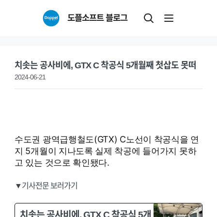
Skip
도플소프트 블로그
to
content
치솟는 공사비에, GTX C 착공식 5개월째 첫삽도 못떠
2024-06-21
수도권 광역급행철도(GTX) C노선이 착공식을 연
지 5개월이 지나도록 실제 착공에 들어가지 못하
고 있는 것으로 확인됐다.
▼기사전문 보러가기
치솟는 공사비에, GTX C 착공식 5개