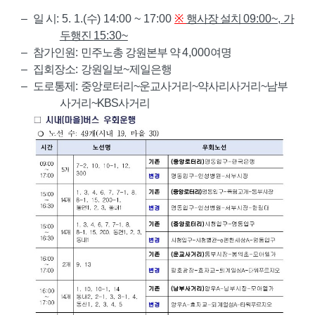
–
일 시
: 5. 1.(
수
) 14:00 ~ 17:00
※
행사장 설치
09:00~,
가
두행진
15:30~
–
참가인원
:
민주노총 강원본부 약
4,000
여명
–
집회장소
:
강원일보
~
제일은행
–
도로통제
:
중앙로터리
~
운교사거리
~
약사리사거리
~
남부
사거리
~KBS
사거리