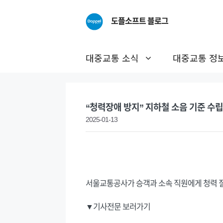
Skip
to
도플소프트 블로그
content
대중교통 소식
대중교통 정
“청력장애 방지” 지하철 소음 기준 수립
2025-01-13
서울교통공사가 승객과 소속 직원에게 청력 질
▼기사전문 보러가기