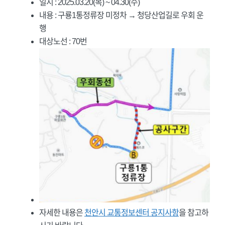
일시 : 2025.03.20(목) ~ 04.30(수)
내용 : 구룡1통정류장 미정차 → 청당산업길로 우회 운
행
대상노선 : 70번
자세한 내용은
천안시 교통정보센터 공지사항
을 참고하