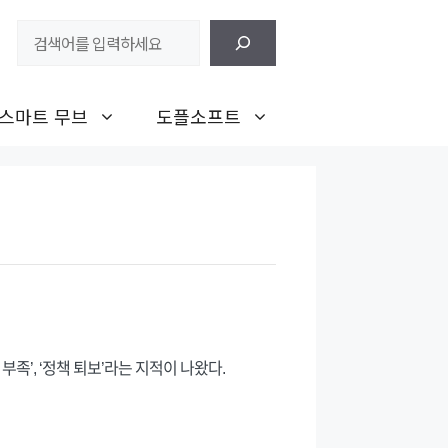
검
색
스마트 무브
도플소프트
족’, ‘정책 퇴보’라는 지적이 나왔다.