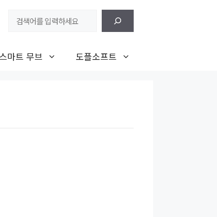
검
색
스마트 무브
도플소프트