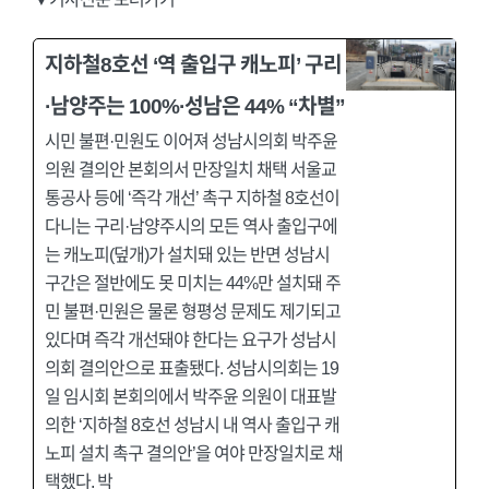
지하철8호선 ‘역 출입구 캐노피’ 구리
·남양주는 100%·성남은 44% “차별”
시민 불편·민원도 이어져 성남시의회 박주윤
의원 결의안 본회의서 만장일치 채택 서울교
통공사 등에 ‘즉각 개선’ 촉구 지하철 8호선이
다니는 구리·남양주시의 모든 역사 출입구에
는 캐노피(덮개)가 설치돼 있는 반면 성남시
구간은 절반에도 못 미치는 44%만 설치돼 주
민 불편·민원은 물론 형평성 문제도 제기되고
있다며 즉각 개선돼야 한다는 요구가 성남시
의회 결의안으로 표출됐다. 성남시의회는 19
일 임시회 본회의에서 박주윤 의원이 대표발
의한 ‘지하철 8호선 성남시 내 역사 출입구 캐
노피 설치 촉구 결의안’을 여야 만장일치로 채
택했다. 박