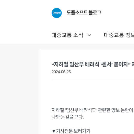
Skip
to
도플소프트 블로그
content
대중교통 소식
대중교통 정
“지하철 임산부 배려석 ‘센서’ 붙이자
2024-06-25
지하철 ‘임산부 배려석’과 관련한 양보 논란이
나와 눈길을 끈다.
▼기사전문 보러가기