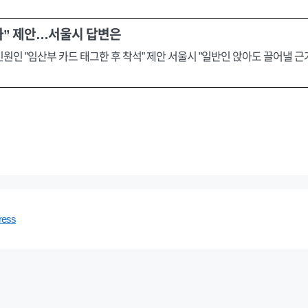
이자” 제안…서울시 답변은
인 ”임산부 카드 태그한 후 착석” 제안 서울시 ”일반인 앉아도 끌어낼 근거
ress