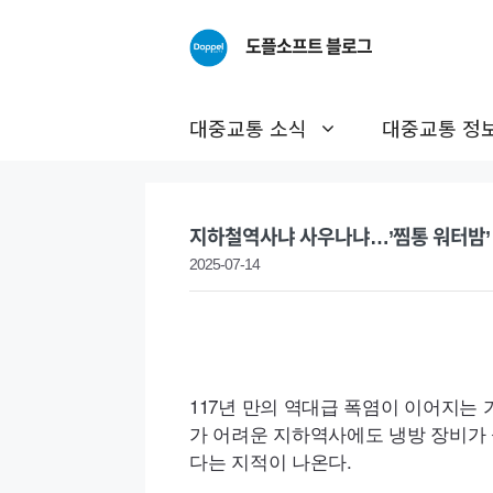
Skip
to
도플소프트 블로그
content
대중교통 소식
대중교통 정
지하철역사냐 사우나냐…’찜통 워터밤’
2025-07-14
117년 만의 역대급 폭염이 이어지는 
가 어려운 지하역사에도 냉방 장비가 
다는 지적이 나온다.