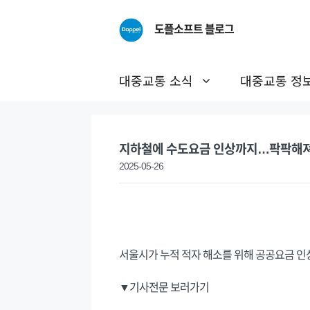
Skip
to
도플소프트 블로그
content
대중교통 소식
대중교통 정
지하철에 수도요금 인상까지…팍팍해져 
2025-05-26
서울시가 누적 적자 해소를 위해 공공요금 
▼기사전문 보러가기