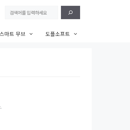
검
색
스마트 무브
도플소프트
.