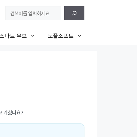
검
색
스마트 무브
도플소프트
고 계셨나요?