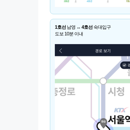
1호선
남영 ↔
4호선
숙대입구
도보 10분 이내