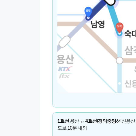
1호선
용산 ↔
4호선/경의중앙선
신용산
도보 10분 내외