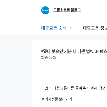
Skip
to
도플소프트 블로그
content
대중교통 소식
대중교통 정
“줬다 뺏으면 기분 더 나쁜 법”…K-패스 
2025-03-27
국민의 대중교통비를 줄여주기 위해 작년 5
▼기사전문 보러가기