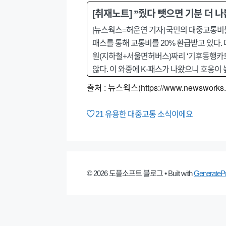
[취재노트] ”줬다 뺏으면 기분 더 나쁜
[뉴스웍스=허운연 기자] 국민의 대중교통비를
패스를 통해 교통비를 20% 환급받고 있다.
원(지하철+서울면허버스)짜리 ‘기후동행카드
않다. 이 와중에 K-패스가 나왔으니 호응이 
출처 : 뉴스웍스(https://www.newsworks.c
21
유용한 대중교통 소식이에요
© 2026 도플소프트 블로그
• Built with
GenerateP