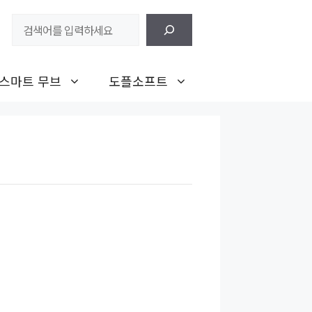
검
색
스마트 무브
도플소프트