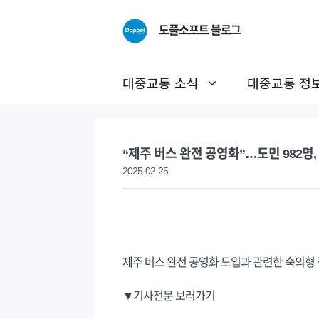
Skip
to
도플소프트 블로그
content
대중교통 소식
대중교통 정
“제주 버스 완전 공영화”…도민 982명,
2025-02-25
제주 버스 완전 공영화 도입과 관련한 숙의형 
▼기사전문 보러가기