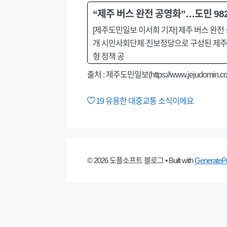
“제주 버스 완전 공영화”…도민 98
[제주도민일보 이서희 기자] 제주 버스 완
개 시민사회단체·진보정당으로 구성된 제주
형 정책 공
출처 :
제주도민일보(https://www.jejudomin.co.
19
유용한 대중교통 소식이에요
© 2026 도플소프트 블로그
• Built with
GenerateP