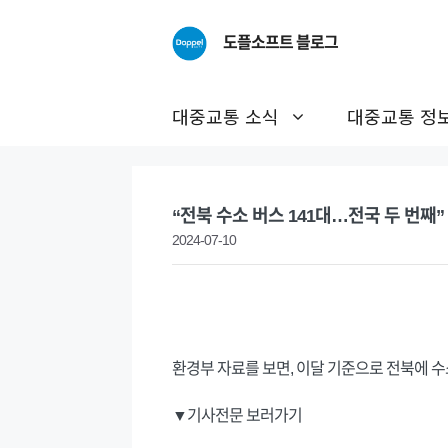
Skip
to
도플소프트 블로그
content
대중교통 소식
대중교통 정
“전북 수소 버스 141대…전국 두 번째”
2024-07-10
환경부 자료를 보면, 이달 기준으로 전북에 수소
▼기사전문 보러가기