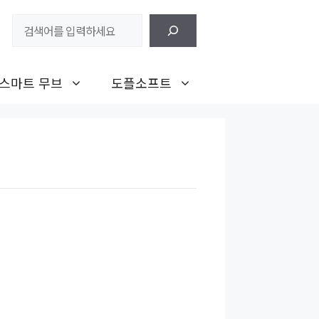
검
색
스마트 무브
도플소프트