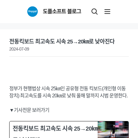
Skip
도플소프트 블로그
to
content
전동킥보드 최고속도 시속 25→20㎞로 낮아진다
2024-07-09
정부가 현행법상 시속 25㎞인 공유형 전동 킥보드(개인형 이동
장치) 최고속도를 시속 20㎞로 낮춰 올해 말까지 시범 운영한다.
▼기사전문 보러가기
전동킥보드 최고속도 시속 25→20㎞