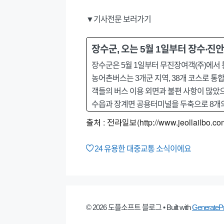
▼기사전문 보러가기
장수군, 오는 5월 1일부터 장수‧진
장수군은 5월 1일부터 무진장여객(주)에서
농어촌버스는 3개군 지역, 38개 코스로 통
객들의 버스 이용 외면과 불편 사항이 많았
수읍과 장계면 공용터미널을 두축으로 8개의
출처 : 전라일보(http://www.jeollailbo.co
24
유용한 대중교통 소식이에요
© 2026 도플소프트 블로그
• Built with
GenerateP