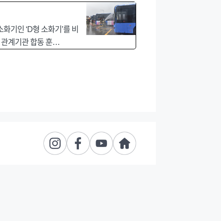
화기인 ‘D형 소화기’를 비
과 관계기관 합동 훈…