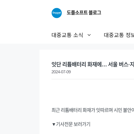
Skip
to
도플소프트 블로그
content
대중교통 소식
대중교통 정
잇단 리튬배터리 화재에… 서울 버스·
2024-07-09
최근 리튬배터리 화재가 잇따르며 시민 불안이
▼기사전문 보러가기