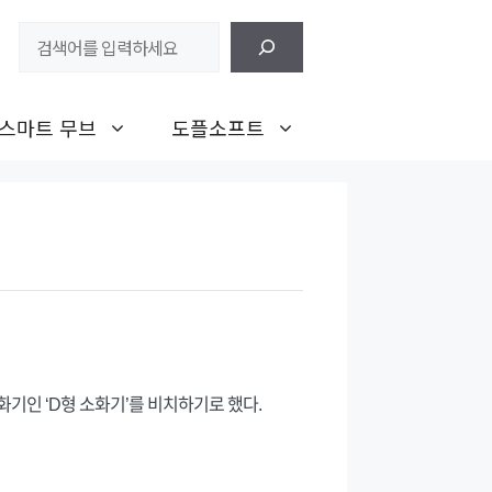
검
색
스마트 무브
도플소프트
기인 ‘D형 소화기’를 비치하기로 했다.