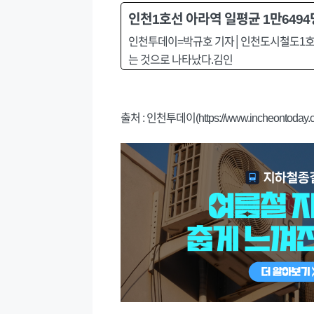
인천1호선 아라역 일평균 1만6494
인천투데이=박규호 기자│인천도시철도1호선 
는 것으로 나타났다.김인
출처 : 인천투데이(https://www.incheontoday.