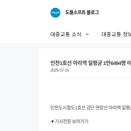
Skip
to
도플소프트 블로그
content
대중교통 소식
대중교통 정
인천1호선 아라역 일평균 1만6494명 이
2025-07-15
인천도시철도1호선 검단 연장선 아라역 일평균
▼기사전문 보러가기