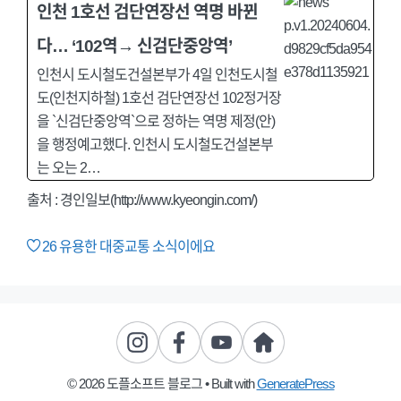
인천 1호선 검단연장선 역명 바뀐
다… ‘102역→ 신검단중앙역’
인천시 도시철도건설본부가 4일 인천도시철
도(인천지하철) 1호선 검단연장선 102정거장
을 `신검단중앙역`으로 정하는 역명 제정(안)
을 행정예고했다. 인천시 도시철도건설본부
는 오는 2…
출처 : 경인일보(http://www.kyeongin.com/)
26
유용한 대중교통 소식이에요
© 2026 도플소프트 블로그
• Built with
GeneratePress