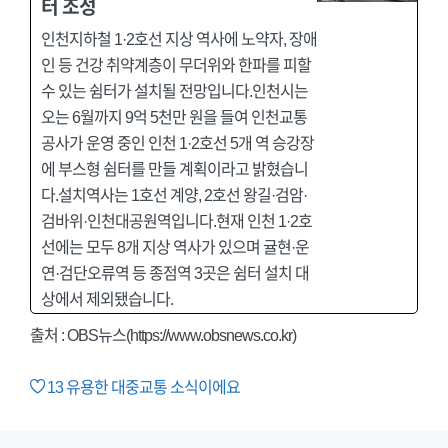
터 조성
인천지하철 1·2호선 지상 역사에 노약자, 장애
인 등 건강 취약계층이 무더위와 한파를 피할
수 있는 쉼터가 설치될 전망입니다.인천시는
오는 6월까지 9억 5천만 원을 들여 인천교통
공사가 운영 중인 인천 1·2호선 5개 역 승강장
에 부스형 쉼터를 만들 계획이라고 밝혔습니
다.설치역사는 1호선 계양, 2호선 왕길·검암·
검바위·인천대공원역입니다.현재 인천 1·2호
선에는 모두 8개 지상 역사가 있으며 귤현·운
연·검단오류역 등 종점역 3곳은 쉼터 설치 대
상에서 제외됐습니다.
출처 : OBS뉴스(https://www.obsnews.co.kr)
13
유용한 대중교통 소식이에요