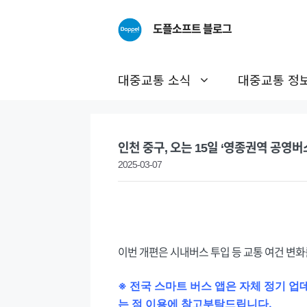
Skip
to
도플소프트 블로그
content
대중교통 소식
대중교통 정
인천 중구, 오는 15일 ‘영종권역 공영버
2025-03-07
이번 개편은 시내버스 투입 등 교통 여건 변화
※ 전국 스마트 버스 앱은 자체 정기 
는 점 이용에 참고부탁드립니다.