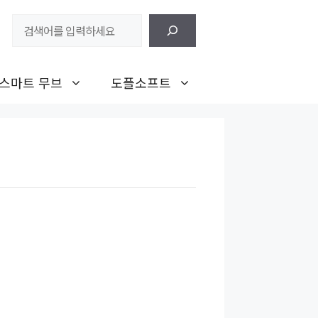
검
색
스마트 무브
도플소프트