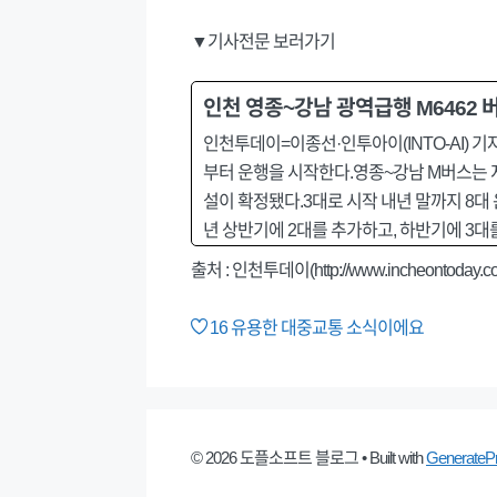
▼기사전문 보러가기
인천 영종~강남 광역급행 M6462 
인천투데이=이종선·인투아이(INTO-AI) 기
부터 운행을 시작한다.영종~강남 M버스는 
설이 확정됐다.3대로 시작 내년 말까지 8대
년 상반기에 2대를 추가하고, 하반기에 3대를
출처 :
인천투데이(http://www.incheontoday.c
16
유용한 대중교통 소식이에요
© 2026 도플소프트 블로그
• Built with
GenerateP