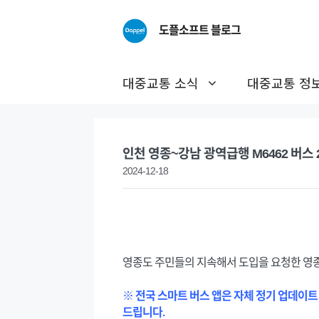
Skip
to
도플소프트 블로그
content
대중교통 소식
대중교통 정
인천 영종~강남 광역급행 M6462 버스
2024-12-18
영종도 주민들의 지속해서 도입을 요청한 영종~
※ 전국 스마트 버스 앱은 자체 정기 업데이트
드립니다.