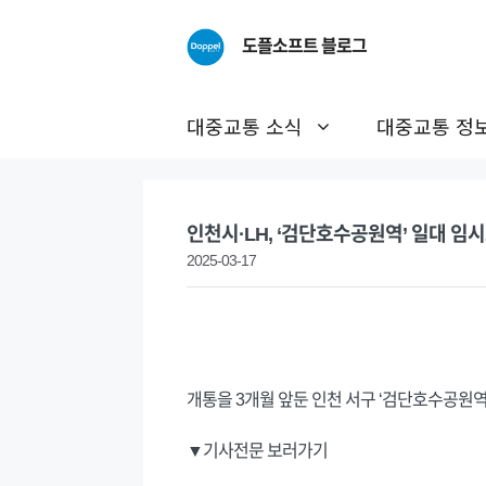
Skip
to
도플소프트 블로그
content
대중교통 소식
대중교통 정
인천시·LH, ‘검단호수공원역’ 일대 임
2025-03-17
개통을 3개월 앞둔 인천 서구 ‘검단호수공원역’
▼기사전문 보러가기