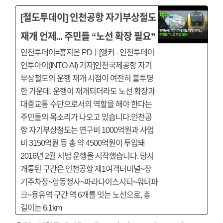
[철도투데이] 인천공항 자기부상철도
재개 언제... 주민들 “노선 확장 필요”
인천투데이=홍지은 PDㅣ[앵커 - 인천투데이
인투아이(INTO-AI) 기자]인천국제공항 자기
부상철도의 운행 재개 시점이 여전히 불투명
한 가운데, 운행이 재개되더라도 노선 확장과
대중교통 수단으로서의 역할을 해야 한다는
주민들의 목소리가 나오고 있습니다.인천공
항 자기부상철도는 연구비 1000억원과 사업
비 3150억원 등 총 약 4500억원이 투입돼
2016년 2월 시범 운행을 시작했습니다. 당시
개통된 구간은 인천공항 제1여객터미널~장
기주차장~합동청사~파라다이스시티~워터파
크~용유역 구간 역 6개를 잇는 노선으로, 총
길이는 6.1km