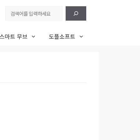
검
색
스마트 무브
도플소프트