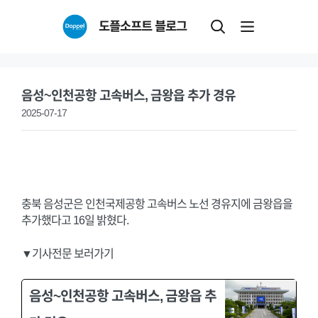
Skip
도플소프트 블로그
to
content
음성~인천공항 고속버스, 금왕읍 추가 경유
2025-07-17
충북 음성군은 인천국제공항 고속버스 노선 경유지에 금왕읍을
추가했다고 16일 밝혔다.
▼기사전문 보러가기
음성~인천공항 고속버스, 금왕읍 추