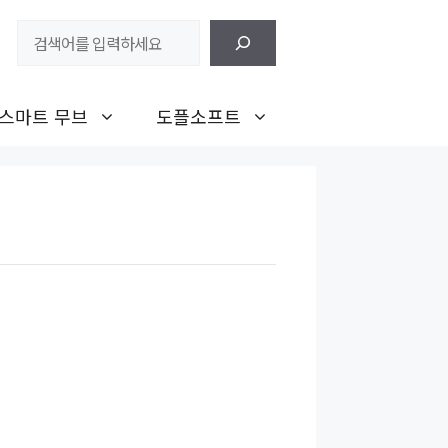
검
색
스마트 무브
도플소프트