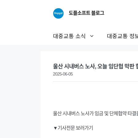
Skip
to
도플소프트 블로그
content
대중교통 소식
대중교통 정
울산 시내버스 노사, 오늘 임단협 막판 
2025-06-05
울산 시내버스 노사가 임금 및 단체협약 타결
▼기사전문 보러가기