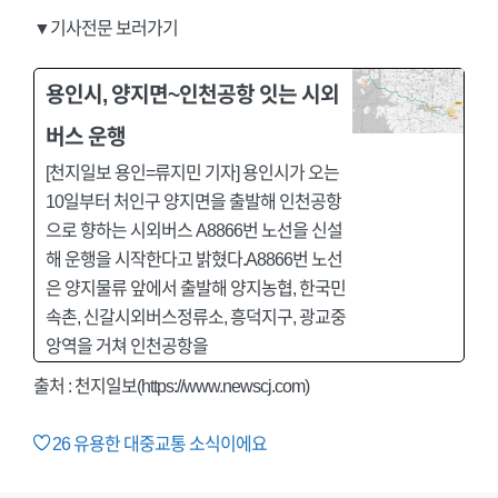
▼기사전문 보러가기
용인시, 양지면~인천공항 잇는 시외
버스 운행
[천지일보 용인=류지민 기자] 용인시가 오는
10일부터 처인구 양지면을 출발해 인천공항
으로 향하는 시외버스 A8866번 노선을 신설
해 운행을 시작한다고 밝혔다.A8866번 노선
은 양지물류 앞에서 출발해 양지농협, 한국민
속촌, 신갈시외버스정류소, 흥덕지구, 광교중
앙역을 거쳐 인천공항을
출처 :
천지일보(https://www.newscj.com)
26
유용한 대중교통 소식이에요