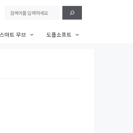
검
색
스마트 무브
도플소프트