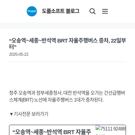
Skip
도플소프트 블로그
to
content
“오송역~세종~반석역 BRT 자율주행버스 증차, 22일부
터”
2025-05-22
청주 오송역과 정부세종청사, 대전 반석역을 오가는 간선급행버
스체계(BRT) 노선에 자율주행버스 1대가 증차된다.
▼기사전문 보러가기
“오송역~세종~반석역 BRT 자율주