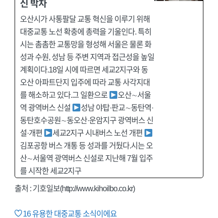
신 박차
오산시가 사통팔달 교통 혁신을 이루기 위해
대중교통 노선 확충에 총력을 기울인다. 특히
시는 촘촘한 교통망을 형성해 서울은 물론 화
성과 수원, 성남 등 주변 지역과 접근성을 높일
계획이다.18일 시에 따르면 세교2지구와 동
오산 아파트단지 입주에 따라 교통 사각지대
를 해소하고 있다.그 일환으로
오산∼서울
역 광역버스 신설
성남 야탑·판교∼동탄역·
동탄호수공원∼동오산·운암지구 광역버스 신
설·개편
세교2지구 시내버스 노선 개편
김포공항 버스 개통 등 성과를 거뒀다.시는 오
산∼서울역 광역버스 신설로 지난해 7월 입주
를 시작한 세교2지구
출처 :
기호일보(http://www.kihoilbo.co.kr)
16
유용한 대중교통 소식이에요