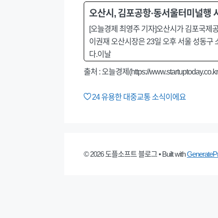
오산시, 김포공항·동서울터미널행 
[오늘경제 최영주 기자]오산시가 김포국제공
이권재 오산시장은 23일 오후 서울 성동구
다.이날
출처 :
오늘경제(https://www.startuptoday.co.kr
24
유용한 대중교통 소식이에요
© 2026 도플소프트 블로그
• Built with
GenerateP