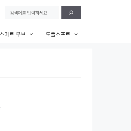
검
색
스마트 무브
도플소프트
.