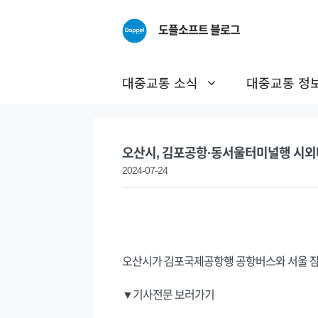
Skip
to
도플소프트 블로그
content
대중교통 소식
대중교통 정
오산시, 김포공항·동서울터미널행 시외
2024-07-24
오산시가 김포국제공항행 공항버스와 서울 잠
▼기사전문 보러가기