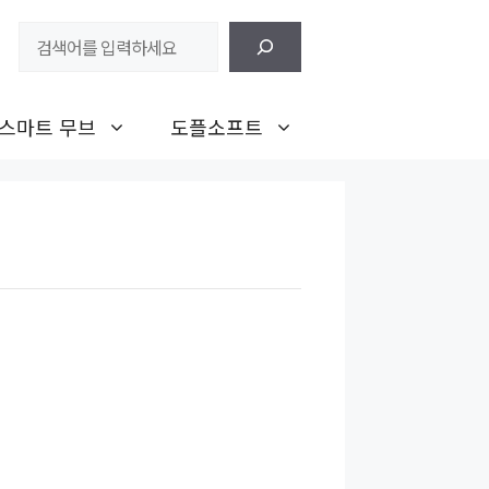
검
색
스마트 무브
도플소프트