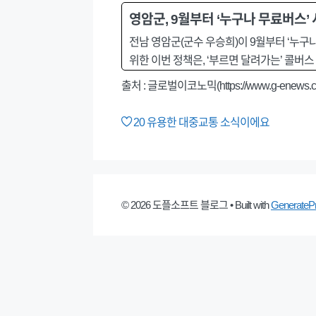
영암군, 9월부터 ‘누구나 무료버스’
전남 영암군(군수 우승희)이 9월부터 ‘누구나
위한 이번 정책은, ‘부르면 달려가는’ 콜버
출처 : 글로벌이코노믹(https://www.g-enews.c
20
유용한 대중교통 소식이에요
© 2026 도플소프트 블로그
• Built with
GenerateP