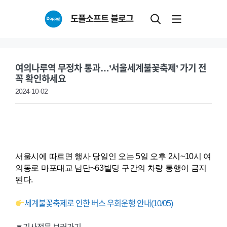
Skip
도플소프트 블로그
to
content
여의나루역 무정차 통과…’서울세계불꽃축제’ 가기 전
꼭 확인하세요
2024-10-02
서울시에 따르면 행사 당일인 오는 5일 오후 2시~10시 여
의동로 마포대교 남단~63빌딩 구간의 차량 통행이 금지
된다.
세계불꽃축제로 인한 버스 우회운행 안내(10/05)