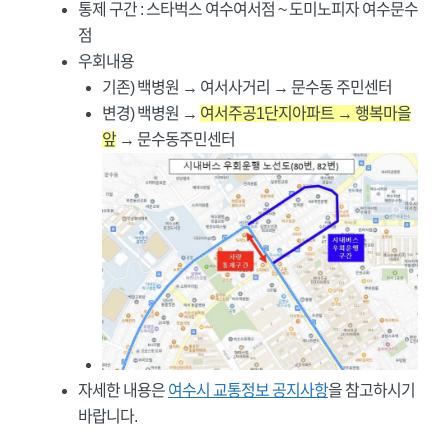
통제 구간 : 스타벅스 여수여서점 ~ 도미노피자 여수문수
점
우회내용
기존) 백병원 → 여서사거리 → 문수동 주민센터
변경) 백병원 →
여서주공1단지아파트 → 행복마을
앞
→ 문수동주민센터
자세한 내용은
여수시 교통정보 공지사항
을 참고하시기
바랍니다.