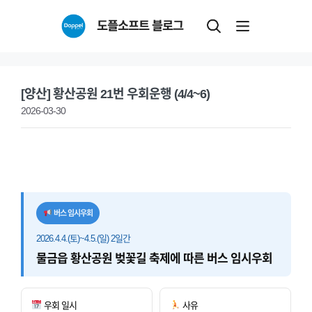
Skip
도플소프트 블로그
to
content
[양산] 황산공원 21번 우회운행 (4/4~6)
2026-03-30
버스 임시우회
2026.4.4.(토)~4.5.(일) 2일간
물금읍 황산공원 벚꽃길 축제에 따른 버스 임시우회
우회 일시
사유