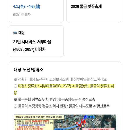
4.1.(수) ~ 4.6.(월)
2026 물금 벚꽃축제
6일간 전 회차
대상
21번 시내버스, 서부마을
(4803 , 2657) 미정차
대상 노선/정류소
※ 정확한 대상 노선은 버스정보시스템 내 첨부파일을 참고하세요.
※
미정차정류소 : 서부마을(4803 , 2657) -> 물금농협, 물금역 정류소 이
용
※ 물금농협 정류소 위치 변경 : 물금중앙길측 -> 홍산로측
※ 물금역 북정방향 정류소 위치 변경 : 물금역 내부도로 -> 황산로측