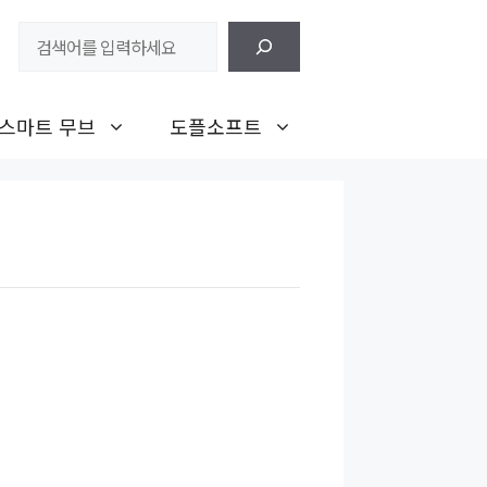
검
색
스마트 무브
도플소프트