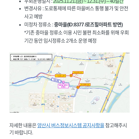
우회운행일시 :
2025.11.21.(금) ~ 12.31.(수) – 40일간
변경사유 : 도로통제에 따른 마을버스 통행 불가 및 안전
사고 예방
미정차 정류소 :
중마을(ID:8377 /로즈힐아파트 방면)
*기존 중마을 정류소 이용 시민 불편 최소화를 위해 우회
기간 동안 임시정류소 2개소 운영 예정
자세한 내용은
양산시 버스정보시스템 공지사항을
참고해주시
기 바랍니다.