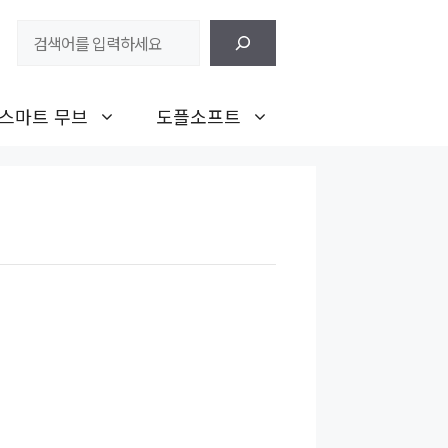
검
색
스마트 무브
도플소프트