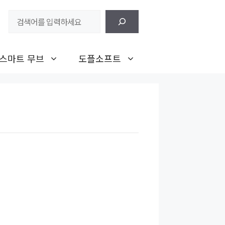
검
색
스마트 무브
도플소프트