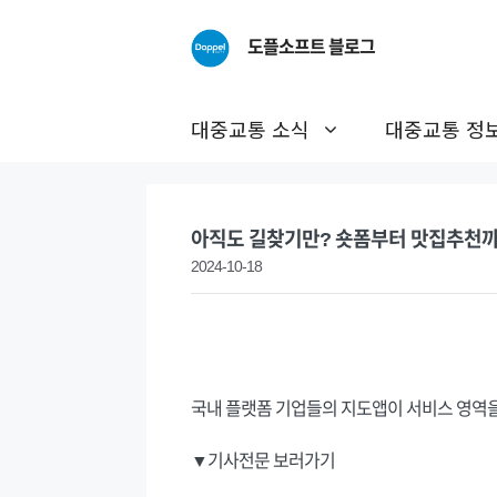
Skip
to
도플소프트 블로그
content
대중교통 소식
대중교통 정
아직도 길찾기만? 숏폼부터 맛집추천까
2024-10-18
국내 플랫폼 기업들의 지도앱이 서비스 영역을
▼기사전문 보러가기