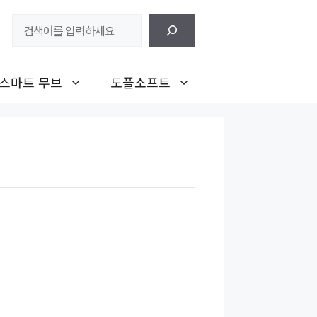
검
색
스마트 무브
도플소프트