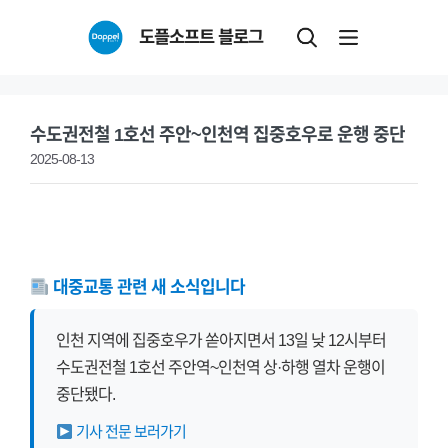
Skip
도플소프트 블로그
to
content
수도권전철 1호선 주안~인천역 집중호우로 운행 중단
2025-08-13
대중교통 관련 새 소식입니다
인천 지역에 집중호우가 쏟아지면서 13일 낮 12시부터
수도권전철 1호선 주안역~인천역 상·하행 열차 운행이
중단됐다.
기사 전문 보러가기