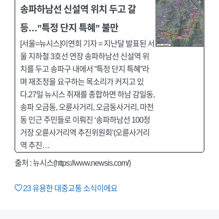
송파하남선 신설역 위치 두고 갈
등…”특정 단지 특혜” 불만
[서울=뉴시스]이연희 기자 = 지난달 발표된 서
울 지하철 3호선 연장 송파하남선 신설역 위
치를 두고 송파구 내에서 ”특정 단지 특혜”라
며 재조정을 요구하는 목소리가 커지고 있
다.27일 뉴시스 취재를 종합하면 하남 감일동,
송파 오금동, 오륜사거리, 오금동사거리, 마천
동 인근 주민들로 이뤄진 ‘송파하남선 100정
거장 오륜사거리역 추진위원회’(오륜사거리
역 추진…
출처 : 뉴시스(https://www.newsis.com/)
23
유용한 대중교통 소식이에요